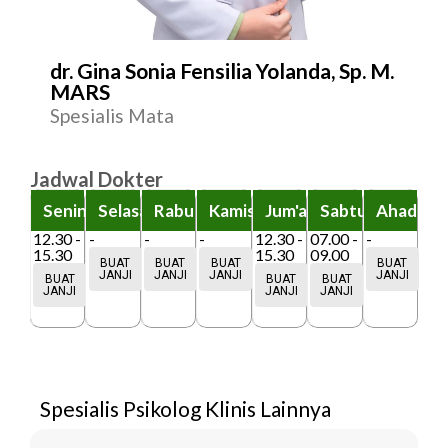
dr. Gina Sonia Fensilia Yolanda, Sp. M.
MARS
Spesialis Mata
Jadwal Dokter
Senin
Selasa
Rabu
Kamis
Jum'at
Sabtu
Ahad
12.30 -
-
-
-
12.30 -
07.00 -
-
15.30
15.30
09.00
BUAT
BUAT
BUAT
BUAT
JANJI
JANJI
JANJI
JANJI
BUAT
BUAT
BUAT
JANJI
JANJI
JANJI
Spesialis Psikolog Klinis
Lainnya