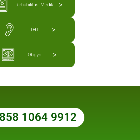
>
Rehabilitasi Medik
>
THT
>
Obgyn
858 1064 9912