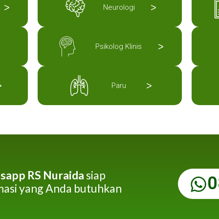
>
>
Neurologi
>
Psikolog Klinis
>
>
Paru
sapp RS Nuraida
siap
0
asi yang Anda butuhkan