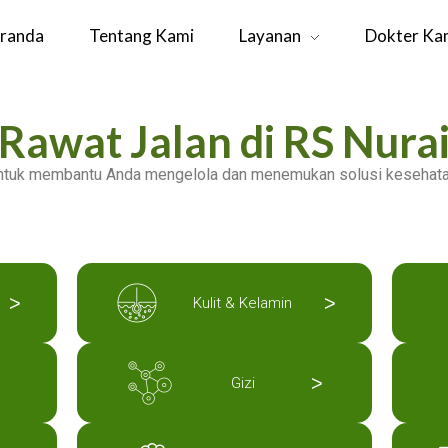
randa
Tentang Kami
Layanan
Dokter Ka
Rawat Jalan di RS Nura
untuk membantu Anda mengelola dan menemukan solusi kesehatan
>
>
Kulit & Kelamin
>
Gizi