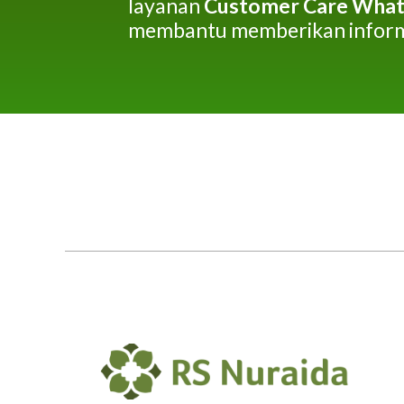
layanan
Customer Care What
membantu memberikan inform