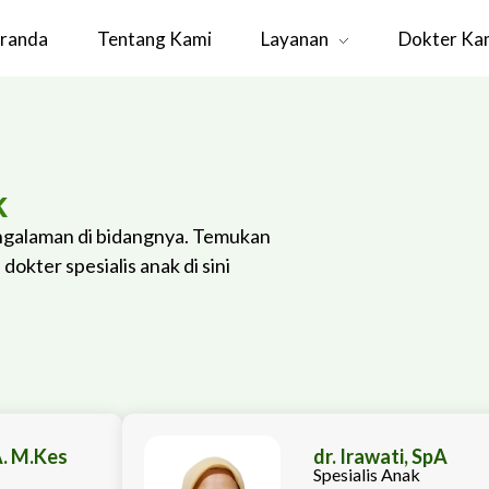
randa
Tentang Kami
Layanan
Dokter Ka
k
engalaman di bidangnya. Temukan
dokter spesialis anak di sini
A. M.Kes
dr. Irawati, SpA
Spesialis Anak