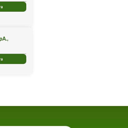
ya
pA.,
ya