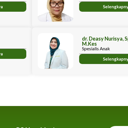
ya
Selengkapn
A
dr. Deasy Nurisya, S
M.Kes
Spesialis Anak
ya
Selengkapn