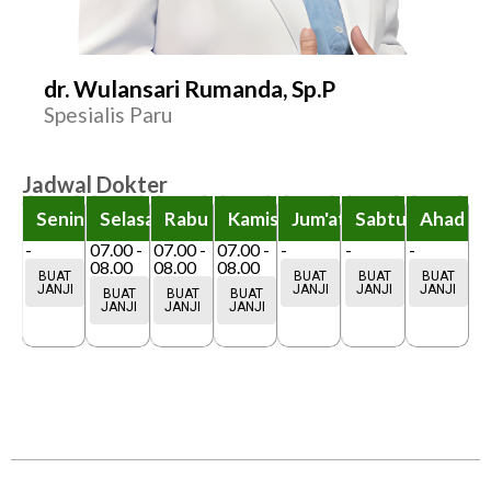
dr. Wulansari Rumanda, Sp.P
Spesialis Paru
Jadwal Dokter
Senin
Selasa
Rabu
Kamis
Jum'at
Sabtu
Ahad
-
07.00 -
07.00 -
07.00 -
-
-
-
08.00
08.00
08.00
BUAT
BUAT
BUAT
BUAT
JANJI
JANJI
JANJI
JANJI
BUAT
BUAT
BUAT
JANJI
JANJI
JANJI