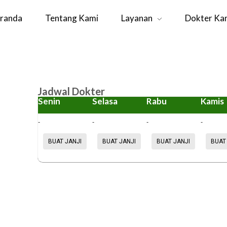
randa
Tentang Kami
Layanan
Dokter Ka
Jadwal Dokter
Senin
Selasa
Rabu
Kamis
-
-
-
-
BUAT JANJI
BUAT JANJI
BUAT JANJI
BUAT