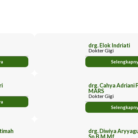
drg. Elok Indriati
Dokter Gigi
ya
Selengkapn
ri
drg. Cahya Adriani P
MARS
Dokter Gigi
ya
Selengkapn
atimah
drg. Diwiya Aryyag
Sp.B.M.Mf