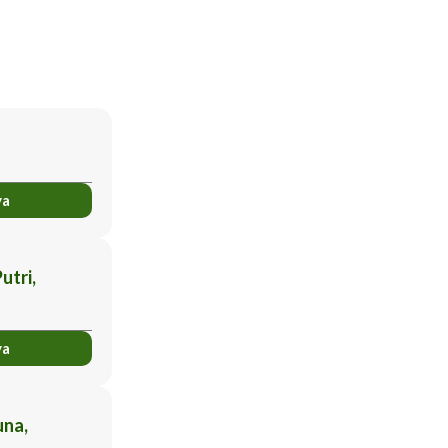
ya
utri,
ya
una,