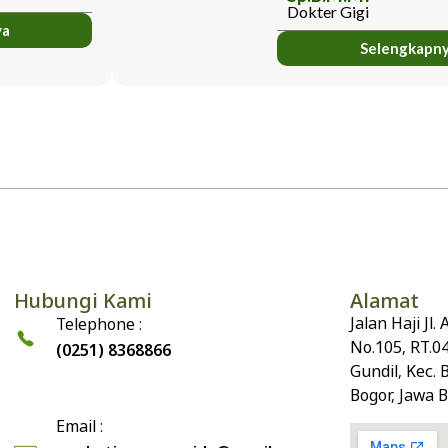
Dokter Gigi
ya
Selengkapn
Hubungi Kami
Alamat
Jalan Haji Jl
Telephone :
No.105, RT.0
(0251) 8368866
Gundil, Kec. 
Bogor, Jawa 
Email :