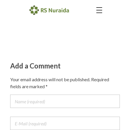
d
r
.
S
Add a Comment
r
Your email address will not be published. Required
i
fields are marked *
R
a
f