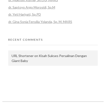
F
dr. Saptoyo Argo Morosidi, Sp.M
R
dr. Yeti Hariyati, Sp.PD
,
dr. Gina Sonia Fensilia Yolanda, Sp. M. MARS
M
A
RECENT COMMENTS
R
URL Shortener
on
Kisah Sukses Persalinan Dengan
S
Giant Baby